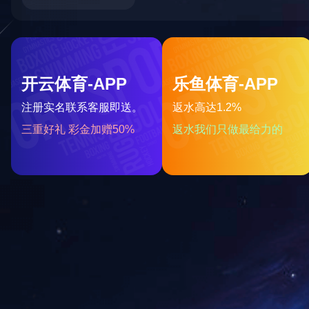
PTFE弹性带
ABS系列
弹性体系列
高频塑料系列