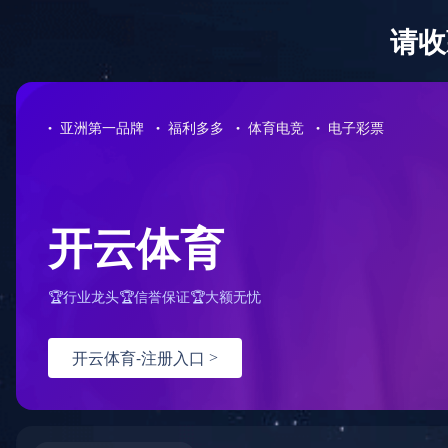
米兰（中国）体育·官方网站